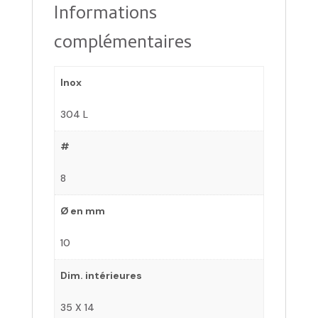
Informations
complémentaires
Inox
304 L
#
8
Ø en mm
10
Dim. intérieures
35 X 14