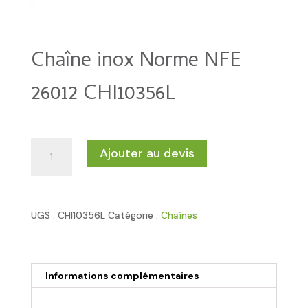
Chaîne inox Norme NFE
26012 CHI10356L
quantité
Ajouter au devis
de
Chaîne
inox
Norme
UGS :
CHI10356L
Catégorie :
Chaînes
NFE
26012
CHI10356L
Informations complémentaires