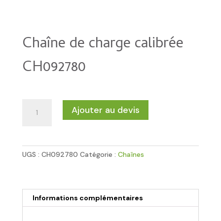
Chaîne de charge calibrée
CH092780
quantité
Ajouter au devis
de
Chaîne
de
charge
UGS :
CH092780
Catégorie :
Chaînes
calibrée
CH092780
Informations complémentaires