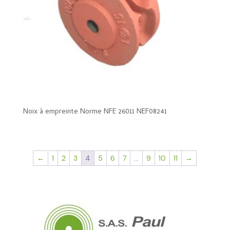
Noix à empreinte Norme NFE 26011 NEF08241
←
1
2
3
4
5
6
7
…
9
10
11
→