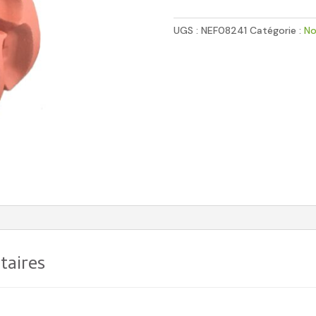
à
empreinte
UGS :
NEF08241
Catégorie :
No
Norme
NFE
26011
NEF08241
taires