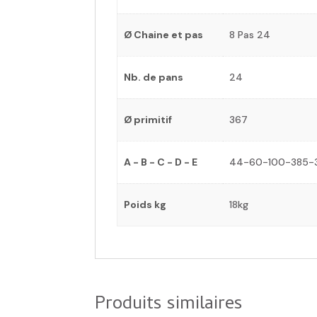
Ø Chaine et pas
8 Pas 24
Nb. de pans
24
Ø primitif
367
A - B - C - D - E
44-60-100-385-
Poids kg
18kg
Produits similaires