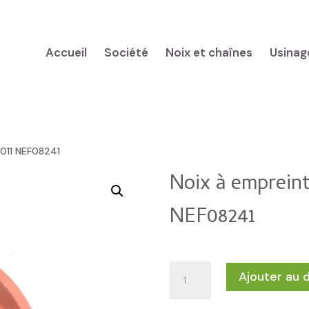
Accueil
Société
Noix et chaînes
Usinag
6011 NEF08241
Noix à emprein
NEF08241
quantité
Ajouter au 
de
Noix