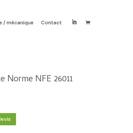
e / mécanique
Contact

te Norme NFE 26011
devis