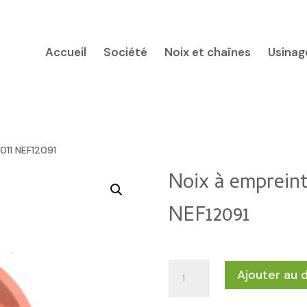
Accueil
Société
Noix et chaînes
Usinag
011 NEF12091
Noix à emprein
NEF12091
quantité
Ajouter au 
de
Noix