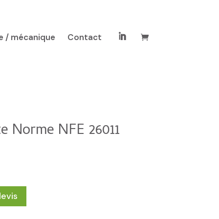
e / mécanique
Contact

te Norme NFE 26011
devis