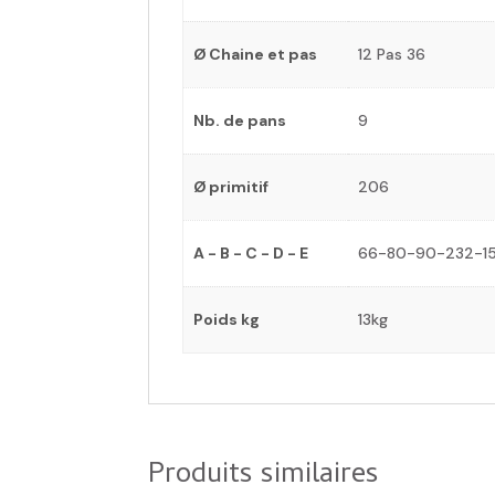
Ø Chaine et pas
12 Pas 36
Nb. de pans
9
Ø primitif
206
A - B - C - D - E
66-80-90-232-1
Poids kg
13kg
Produits similaires