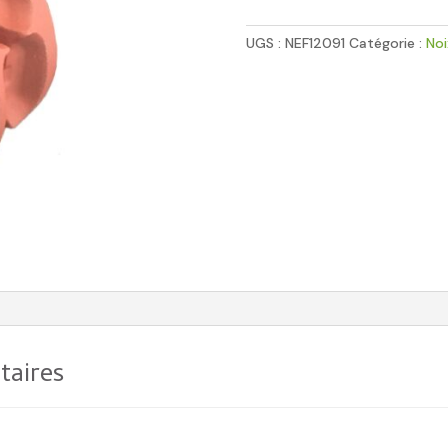
à
empreinte
UGS :
NEF12091
Catégorie :
Noi
Norme
NFE
26011
NEF12091
taires