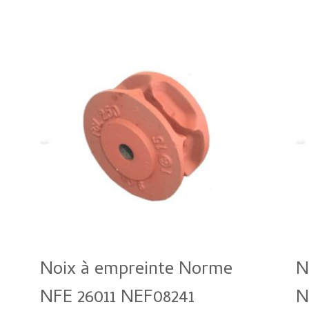
Noix à empreinte Norme
N
NFE 26011 NEF08241
N