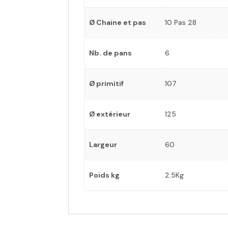
Ø Chaine et pas
10 Pas 28
Nb. de pans
6
Ø primitif
107
Ø extérieur
125
Largeur
60
Poids kg
2.5Kg