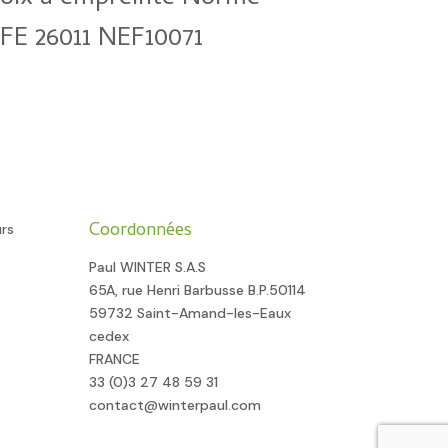
FE 26011 NEF10071
Coordonnées
urs
Paul WINTER S.A.S
65A, rue Henri Barbusse B.P.50114
59732 Saint-Amand-les-Eaux
cedex
FRANCE
33 (0)3 27 48 59 31
contact@winterpaul.com