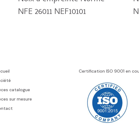
NFE 26011 NEF10101
N
cueil
Certification ISO 9001 en co
ciété
èces catalogue
èces sur mesure
ontact