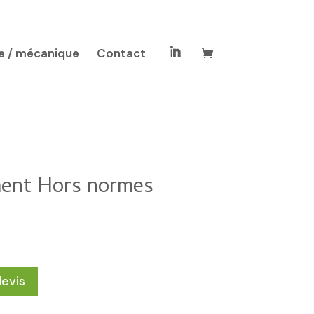
e / mécanique
Contact

ment Hors normes
devis