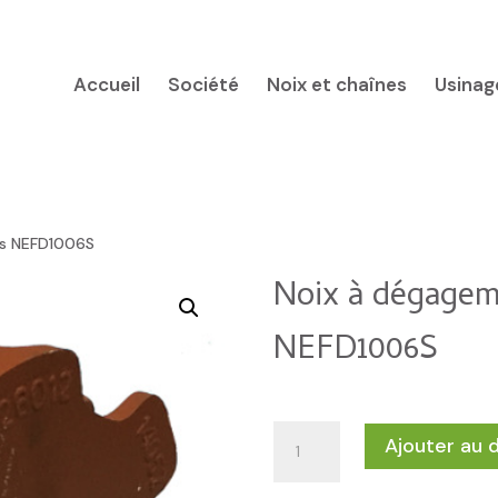
Accueil
Société
Noix et chaînes
Usinag
es NEFD1006S
Noix à dégage
NEFD1006S
quantité
Ajouter au 
de
Noix