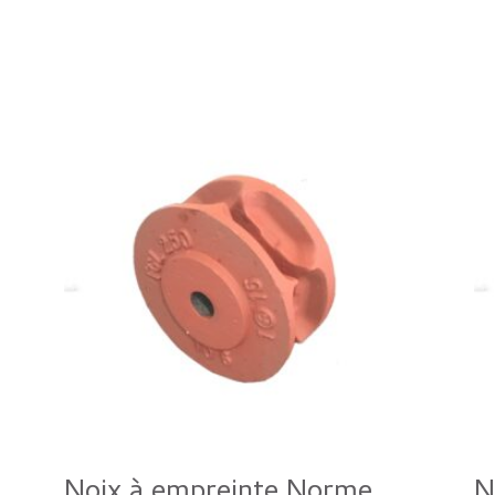
Noix à empreinte Norme
N