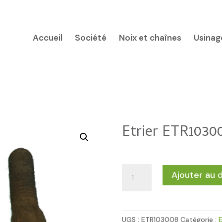
Accueil
Société
Noix et chaînes
Usinag
Etrier ETR1030
quantité
Ajouter au 
de
Etrier
ETR103008
UGS :
ETR103008
Catégorie :
E