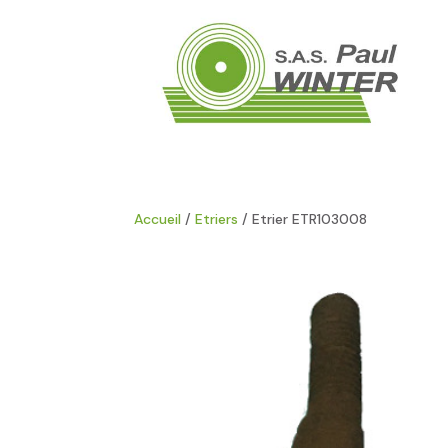
Accueil
/
Etriers
/ Etrier ETR103008