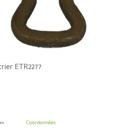
trier ETR2277
Coordonnées
urs