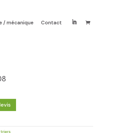
e / mécanique
Contact

08
devis
triers