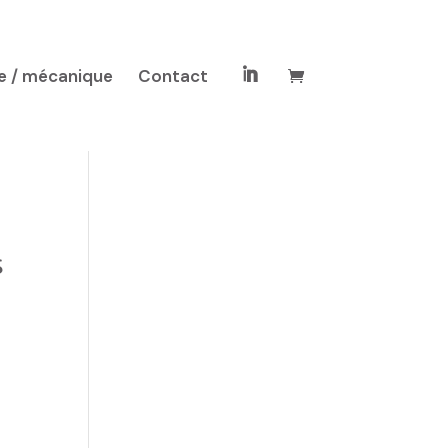
e / mécanique
Contact

s