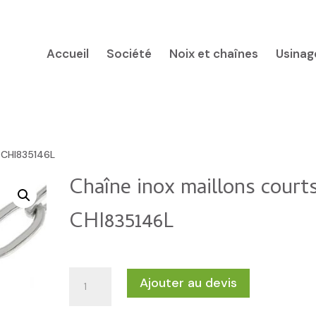
Accueil
Société
Noix et chaînes
Usinag
s CHI835146L
Chaîne inox maillons court
CHI835146L
quantité
Ajouter au devis
de
Chaîne