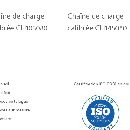
îne de charge
Chaîne de charge
ibrée CH103080
calibrée CH145080
cueil
Certification ISO 9001 en co
ciété
èces catalogue
èces sur mesure
ontact