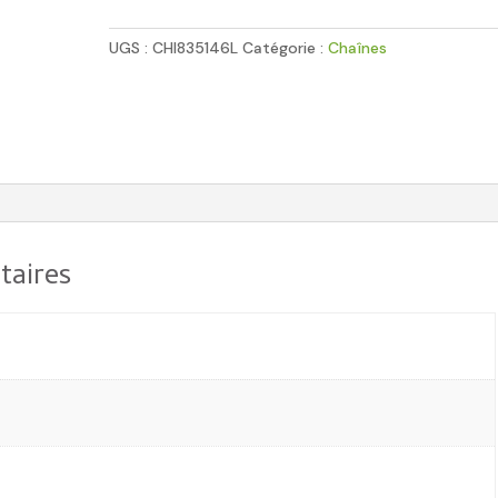
inox
maillons
UGS :
CHI835146L
Catégorie :
Chaînes
courts
CHI835146L
taires