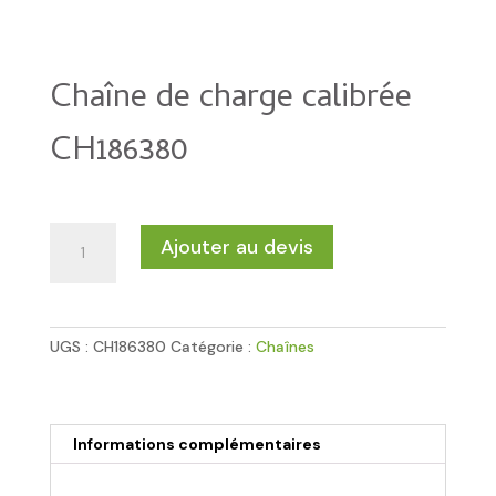
Chaîne de charge calibrée
CH186380
quantité
Ajouter au devis
de
Chaîne
de
charge
UGS :
CH186380
Catégorie :
Chaînes
calibrée
CH186380
Informations complémentaires