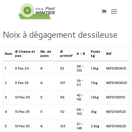
Noix à dégagement dessileuse
Ø Chaine et
Nb. de
Ø
Poids
Num
A - B
Réf
pas
pans
primitif
kg
36 -
1
8 Pas 24
6
92
1.3kg
NEFD08061D
103
29 -
2
8 Pas 28
6
107
1.1kg
NEFD08062D
117
42 -
3
10 Pas 30
5
96
1.6kg
NEFD10051D
116
56 -
4
10 Pas 35
5
112
3kg
NEFD10052D
130
37 -
5
10 Pas 35
6
133
2.3kg
NEFD10062D
148