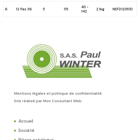
40 -
6
12 Pas 36
5
115
2.1kg
NEFD12051D
142
Mentions légales et politique de confidentialité
Site réalisé par
Mon Consultant Web
.
Accueil
Société
Pièces catalogue