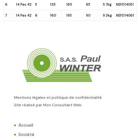
6
14 Pas 42
5
135
165
85
5.7kg
NEFD14051
7
14 Pas 42
6
160
195
90
9.3kg
NEFD14061
Mentions légales et politique de confidentialité
Site réalisé par
Mon Consultant Web
.
Accueil
Société