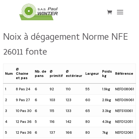
Noix à dégagement Norme NFE
26011 fonte
Ø
Nb. de
Ø
Ø
Poids
Num
Chaine
Largeur
Référence
pans
primitif
extérieur
kg
et pas
1
8 Pas 24
6
92
110
55
1.9kg
NEFD08061
2
9 Pas 27
6
103
123
60
2.8kg
NEFD09061
3
10 Pas 30
6
115
133
65
3.3kg
NEFS10061
4
12 Pas 36
5
116
142
80
4.3kg
NEFD12051
5
12 Pas 36
6
137
166
80
7kg
NEFD12061