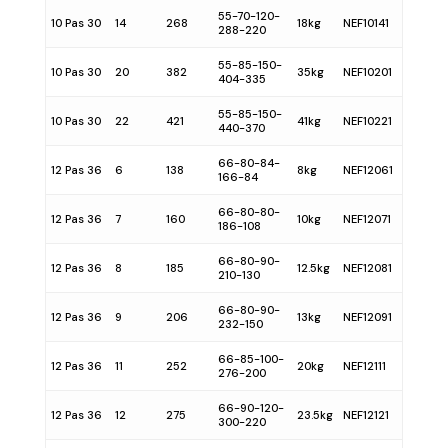
55-70-120-
10 Pas 30
14
268
18kg
NEF10141
288-220
55-85-150-
10 Pas 30
20
382
35kg
NEF10201
404-335
55-85-150-
10 Pas 30
22
421
41kg
NEF10221
440-370
66-80-84-
12 Pas 36
6
138
8kg
NEF12061
166-84
66-80-80-
12 Pas 36
7
160
10kg
NEF12071
186-108
66-80-90-
12 Pas 36
8
185
12.5kg
NEF12081
210-130
66-80-90-
12 Pas 36
9
206
13kg
NEF12091
232-150
66-85-100-
12 Pas 36
11
252
20kg
NEF12111
276-200
66-90-120-
12 Pas 36
12
275
23.5kg
NEF12121
300-220