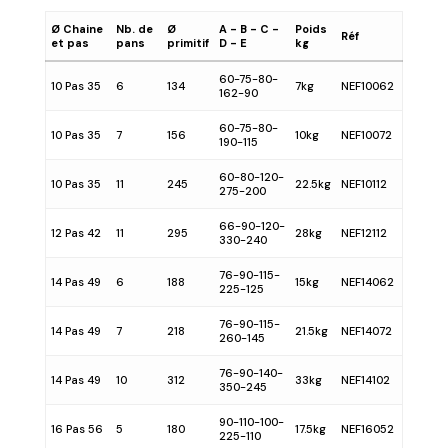
Ø Chaine
Nb. de
Ø
A - B - C -
Poids
Réf
et pas
pans
primitif
D - E
kg
60-75-80-
10 Pas 35
6
134
7kg
NEF10062
162-90
60-75-80-
10 Pas 35
7
156
10kg
NEF10072
190-115
60-80-120-
10 Pas 35
11
245
22.5kg
NEF10112
275-200
66-90-120-
12 Pas 42
11
295
28kg
NEF12112
330-240
76-90-115-
14 Pas 49
6
188
15kg
NEF14062
225-125
76-90-115-
14 Pas 49
7
218
21.5kg
NEF14072
260-145
76-90-140-
14 Pas 49
10
312
33kg
NEF14102
350-245
90-110-100-
16 Pas 56
5
180
17.5kg
NEF16052
225-110