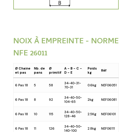
NOIX À EMPREINTE - NORME
NFE 26011
Ø Chaine
Nb. de
Ø
A - B - C -
Poids
Réf
et pas
pans
primitif
D - E
kg
34-40-31-
6 Pas 18
5
58
0.6kg
NEF06051
70-31
34-40-50-
6 Pas 18
8
92
2kg
NEF06081
104-65
34-40-50-
6 Pas 18
10
115
2.5Kg
NEF06101
128-46
34-40-50-
6 Pas 18
11
126
2.8kg
NEF06111
140-100