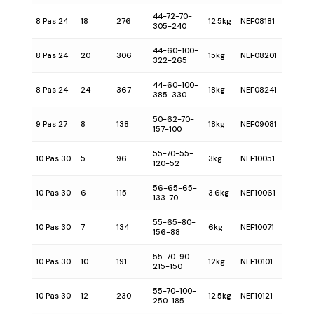
44-72-70-
8 Pas 24
18
276
12.5kg
NEF08181
305-240
44-60-100-
8 Pas 24
20
306
15kg
NEF08201
322-265
44-60-100-
8 Pas 24
24
367
18kg
NEF08241
385-330
50-62-70-
9 Pas 27
8
138
18kg
NEF09081
157-100
55-70-55-
10 Pas 30
5
96
3kg
NEF10051
120-52
56-65-65-
10 Pas 30
6
115
3.6kg
NEF10061
133-70
55-65-80-
10 Pas 30
7
134
6kg
NEF10071
156-88
55-70-90-
10 Pas 30
10
191
12kg
NEF10101
215-150
55-70-100-
10 Pas 30
12
230
12.5kg
NEF10121
250-185