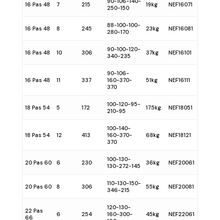
90-106-140-
16 Pas 48
7
215
19kg
NEF16071
250-150
88-100-100-
16 Pas 48
8
245
23kg
NEF16081
280-170
90-100-120-
16 Pas 48
10
306
37kg
NEF16101
340-235
90-106-
16 Pas 48
11
337
160-370-
51kg
NEF16111
370
100-120-95-
18 Pas 54
5
172
17.5kg
NEF18051
210-95
100-140-
18 Pas 54
12
413
160-370-
68kg
NEF18121
370
100-130-
20 Pas 60
6
230
36kg
NEF20061
130-272-145
110-130-150-
20 Pas 60
8
306
55kg
NEF20081
346-215
120-130-
22 Pas
6
254
160-300-
45kg
NEF22061
66