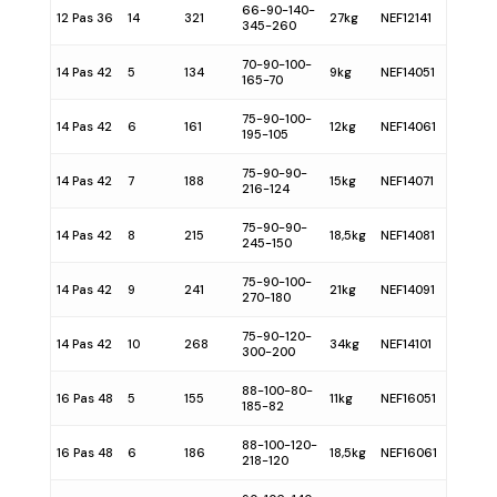
66-90-140-
12 Pas 36
14
321
27kg
NEF12141
345-260
70-90-100-
14 Pas 42
5
134
9kg
NEF14051
165-70
75-90-100-
14 Pas 42
6
161
12kg
NEF14061
195-105
75-90-90-
14 Pas 42
7
188
15kg
NEF14071
216-124
75-90-90-
14 Pas 42
8
215
18,5kg
NEF14081
245-150
75-90-100-
14 Pas 42
9
241
21kg
NEF14091
270-180
75-90-120-
14 Pas 42
10
268
34kg
NEF14101
300-200
88-100-80-
16 Pas 48
5
155
11kg
NEF16051
185-82
88-100-120-
16 Pas 48
6
186
18,5kg
NEF16061
218-120