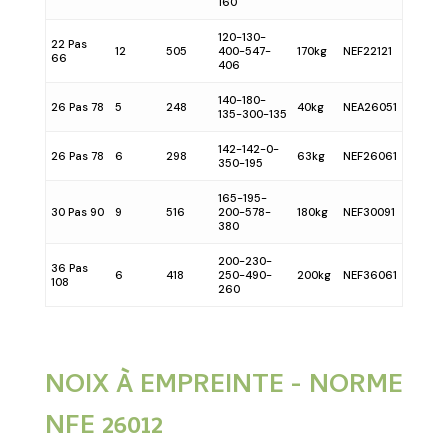
160
120-130-
22 Pas
12
505
400-547-
170kg
NEF22121
66
406
140-180-
26 Pas 78
5
248
40kg
NEA26051
135-300-135
142-142-0-
26 Pas 78
6
298
63kg
NEF26061
350-195
165-195-
30 Pas 90
9
516
200-578-
180kg
NEF30091
380
200-230-
36 Pas
6
418
250-490-
200kg
NEF36061
108
260
NOIX À EMPREINTE - NORME
NFE 26012