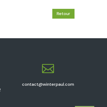
Retour

1
contact@winterpaul.com
2