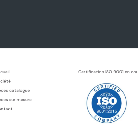
cueil
Certification ISO 9001 en co
ciété
èces catalogue
èces sur mesure
ontact