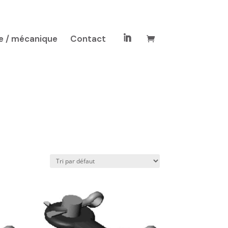
e / mécanique
Contact
