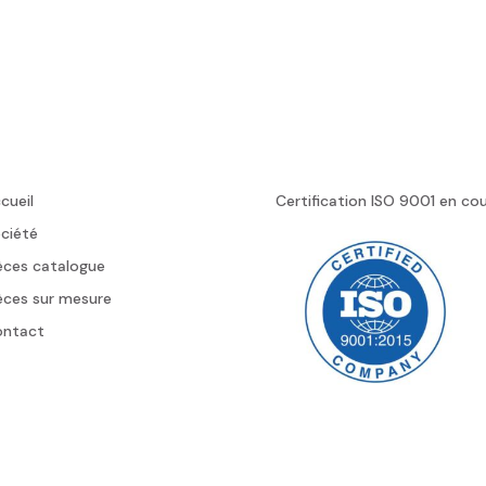
cueil
Certification ISO 9001 en co
ciété
èces catalogue
èces sur mesure
ontact